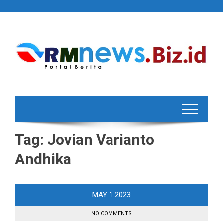
Skip
to
content
Tag:
Jovian Varianto
Andhika
MAY
1
2023
NO COMMENTS