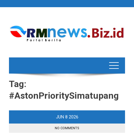
Skip
to
content
Tag:
#AstonPrioritySimatupang
JUN
8
2026
NO COMMENTS