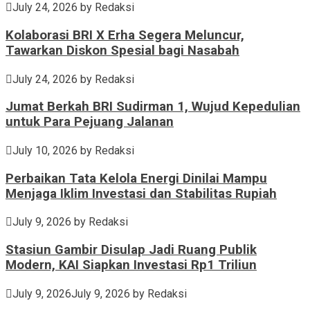
July 24, 2026
by
Redaksi
Kolaborasi BRI X Erha Segera Meluncur,
Tawarkan Diskon Spesial bagi Nasabah
July 24, 2026
by
Redaksi
Jumat Berkah BRI Sudirman 1, Wujud Kepedulian
untuk Para Pejuang Jalanan
July 10, 2026
by
Redaksi
Perbaikan Tata Kelola Energi Dinilai Mampu
Menjaga Iklim Investasi dan Stabilitas Rupiah
July 9, 2026
by
Redaksi
Stasiun Gambir Disulap Jadi Ruang Publik
Modern, KAI Siapkan Investasi Rp1 Triliun
July 9, 2026
July 9, 2026
by
Redaksi