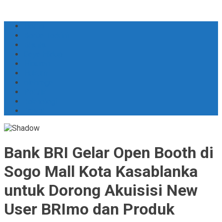
Skip
to
Home
content
Berita Terkini
Bisnis
Gaya Hidup
Hiburan
Hukum
olahraga
Politik
Teknologi
Travel
Bank BRI Gelar Open Booth di
Sogo Mall Kota Kasablanka
untuk Dorong Akuisisi New
User BRImo dan Produk