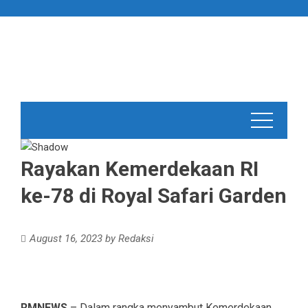
Skip
to
content
Rayakan Kemerdekaan RI
ke-78 di Royal Safari Garden
August 16, 2023
by
Redaksi
RMNEWS
– Dalam rangka menyambut Kemerdekaan