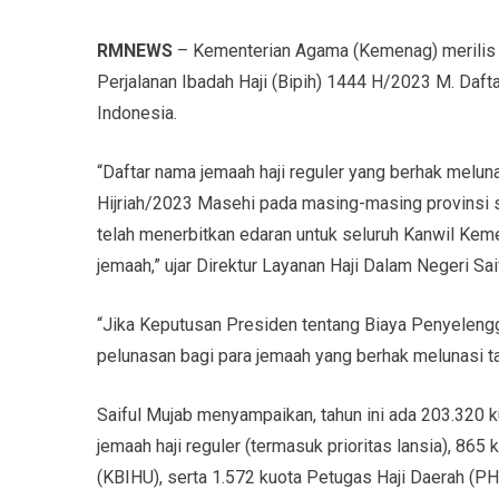
RMNEWS
– Kementerian Agama (Kemenag) merilis d
Perjalanan Ibadah Haji (Bipih) 1444 H/2023 M. Daftar
Indonesia.
“Daftar nama jemaah haji reguler yang berhak meluna
Hijriah/2023 Masehi pada masing-masing provinsi 
telah menerbitkan edaran untuk seluruh Kanwil Kem
jemaah,” ujar Direktur Layanan Haji Dalam Negeri S
“Jika Keputusan Presiden tentang Biaya Penyelengg
pelunasan bagi para jemaah yang berhak melunasi tahu
Saiful Mujab menyampaikan, tahun ini ada 203.320 kuo
jemaah haji reguler (termasuk prioritas lansia), 8
(KBIHU), serta 1.572 kuota Petugas Haji Daerah (PH