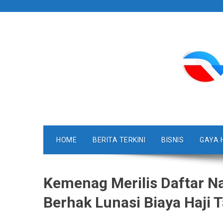
Skip
to
content
HOME
BERITA TERKINI
BISNIS
GAYA 
Kemenag Merilis Daftar N
Berhak Lunasi Biaya Haji