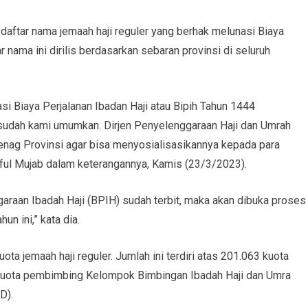
aftar nama jemaah haji reguler yang berhak melunasi Biaya
 nama ini dirilis berdasarkan sebaran provinsi di seluruh
si Biaya Perjalanan Ibadan Haji atau Bipih Tahun 1444
sudah kami umumkan. Dirjen Penyelenggaraan Haji dan Umrah
enag Provinsi agar bisa menyosialisasikannya kepada para
aiful Mujab dalam keterangannya, Kamis (23/3/2023).
araan Ibadah Haji (BPIH) sudah terbit, maka akan dibuka proses
n ini,” kata dia.
ta jemaah haji reguler. Jumlah ini terdiri atas 201.063 kuota
65 kuota pembimbing Kelompok Bimbingan Ibadah Haji dan Umra
D).