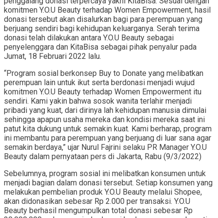
penggalang donasi terpercaya yakni KitaBisa. Sesuai dengan
komitmen Y.O.U Beauty terhadap Women Empowerment, hasil
donasi tersebut akan disalurkan bagi para perempuan yang
berjuang sendiri bagi kehidupan keluarganya. Serah terima
donasi telah dilakukan antara Y.O.U Beauty sebagai
penyelenggara dan KitaBisa sebagai pihak penyalur pada
Jumat, 18 Februari 2022 lalu.
“Program sosial berkonsep Buy to Donate yang melibatkan
perempuan lain untuk ikut serta berdonasi menjadi wujud
komitmen Y.O.U Beauty terhadap Women Empowerment itu
sendiri. Kami yakin bahwa sosok wanita terlahir menjadi
pribadi yang kuat, dari dirinya lah kehidupan manusia dimulai
sehingga apapun usaha mereka dan kondisi mereka saat ini
patut kita dukung untuk semakin kuat. Kami berharap, program
ini membantu para perempuan yang berjuang di luar sana agar
semakin berdaya,” ujar Nurul Fajrini selaku PR Manager Y.O.U
Beauty dalam pernyataan pers di Jakarta, Rabu (9/3/2022)
Sebelumnya, program sosial ini melibatkan konsumen untuk
menjadi bagian dalam donasi tersebut. Setiap konsumen yang
melakukan pembelian produk Y.O.U Beauty melalui Shopee,
akan didonasikan sebesar Rp 2.000 per transaksi. Y.O.U
Beauty berhasil mengumpulkan total donasi sebesar Rp