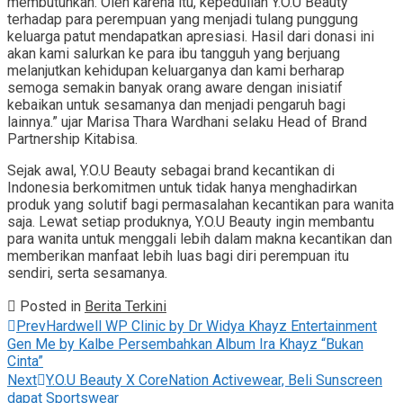
membutuhkan. Oleh karena itu, kepedulian Y.O.U Beauty
terhadap para perempuan yang menjadi tulang punggung
keluarga patut mendapatkan apresiasi. Hasil dari donasi ini
akan kami salurkan ke para ibu tangguh yang berjuang
melanjutkan kehidupan keluarganya dan kami berharap
semoga semakin banyak orang aware dengan inisiatif
kebaikan untuk sesamanya dan menjadi pengaruh bagi
lainnya.” ujar Marisa Thara Wardhani selaku Head of Brand
Partnership Kitabisa.
Sejak awal, Y.O.U Beauty sebagai brand kecantikan di
Indonesia berkomitmen untuk tidak hanya menghadirkan
produk yang solutif bagi permasalahan kecantikan para wanita
saja. Lewat setiap produknya, Y.O.U Beauty ingin membantu
para wanita untuk menggali lebih dalam makna kecantikan dan
memberikan manfaat lebih luas bagi diri perempuan itu
sendiri, serta sesamanya.
Posted in
Berita Terkini
Prev
Hardwell WP Clinic by Dr Widya Khayz Entertainment
Gen Me by Kalbe Persembahkan Album Ira Khayz “Bukan
Cinta”
Next
Y.O.U Beauty X CoreNation Activewear, Beli Sunscreen
dapat Sportswear