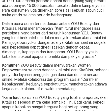
30.000.000 selama periode donasi berlangsung yang berarti
ada sebanyak 15.000 transaksi tercatat dalam kampanye ini.
Para konsumen juga diberikan apresiasi sebuah sabun cuci
muka gratis selama periode berlangsung.
Dalam acara serah terima donasi antara Y.O.U Beauty dan
KitaBisa, Nurul menambahkan, “Kami turut mengapresiasi
partisipasi yang besar dari seluruh konsumen Y.O.U Beauty
yang turut berkontribusi dalam menyukseskan aksi sosial ini.
Kami juga bersyukur dengan adanya KitaBisa, saat ini segala
aksi kepedulian dapat direalisasikan dengan cepat,
dimanapun, kapanpun dan transparan. Y.O.U Beauty yakin
kebaikan sekecil apapun memiliki dampak yang besar.”
Komitmen Y.O.U Beauty dalam menyuarakan Women
Empowerment selaras dengan visi misi dari KitaBisa, sebagai
penyedia layanan penggalangan dana dan donasi secara
online. Melalui kolaborasi dari program sosial “Cerahkan
Kebaikanmu”, keduanya sepakat untuk mengharapkan adanya
kerja sama kolaboratif di waktu mendatang.
“Kami turut apresiasi Y.O.U Beauty yang telah mempercayakan
KitaBisa sebagai mitra kerja sama kali ini. Bagi kami, sekecil
apapun kebaikan sangat berguna bagi setiap orang yang