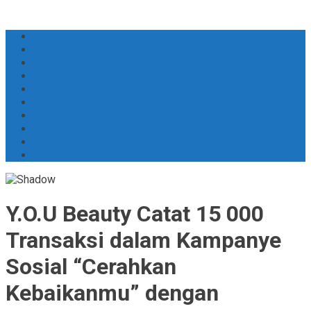
Skip
to
Home
content
Berita Terkini
Bisnis
Gaya Hidup
Hiburan
Hukum
olahraga
Politik
Teknologi
Travel
Y.O.U Beauty Catat 15 000
Transaksi dalam Kampanye
Sosial “Cerahkan
Kebaikanmu” dengan