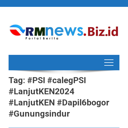
Skip
to
content
Tag:
#PSI #calegPSI
#LanjutKEN2024
#LanjutKEN #Dapil6bogor
#Gunungsindur