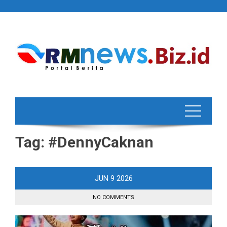
Skip
to
content
Tag:
#DennyCaknan
JUN
9
2026
NO COMMENTS