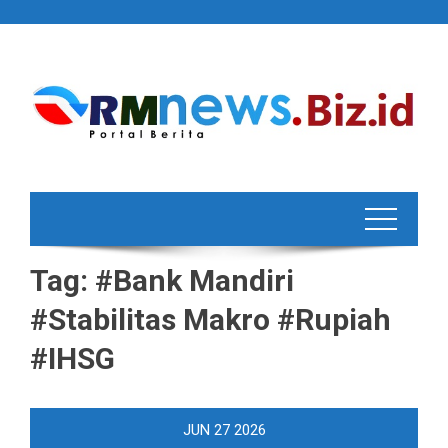
Skip
to
content
Tag:
#Bank Mandiri
#Stabilitas Makro #Rupiah
#IHSG
JUN
27
2026